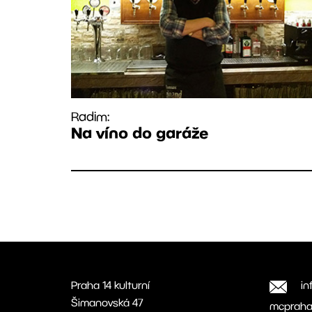
Radim:
Na víno do garáže
Praha 14 kulturní
in
Šimanovská 47
mcpraha