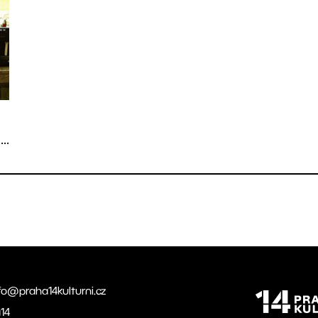
...
fo@praha14kulturni.cz
14