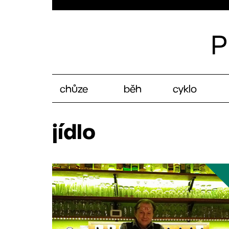
chůze
běh
cyklo
jídlo