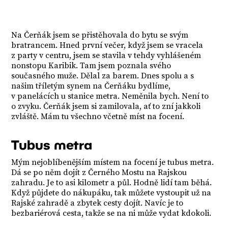
Na Čerňák jsem se přistěhovala do bytu se svým
bratrancem. Hned první večer, když jsem se vracela
z party v centru, jsem se stavila v tehdy vyhlášeném
nonstopu Karibik. Tam jsem poznala svého
současného muže. Dělal za barem. Dnes spolu a s
našim tříletým synem na Čerňáku bydlíme,
v panelácích u stanice metra. Neměnila bych. Není to
o zvyku. Čerňák jsem si zamilovala, ať to zní jakkoli
zvláště. Mám tu všechno včetně míst na focení.
Tubus metra
Mým nejoblíbenějším místem na focení je tubus metra.
Dá se po něm dojít z Černého Mostu na Rajskou
zahradu. Je to asi kilometr a půl. Hodně lidí tam běhá.
Když půjdete do nákupáku, tak můžete vystoupit už na
Rajské zahradě a zbytek cesty dojít. Navíc je to
bezbariérová cesta, takže se na ni může vydat kdokoli.