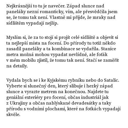
Nejkrásnější to tu je navečer. Západ slunce nad
paneláky nezní romanticky, vím, ale přesvědčila jsem
se, že tomu tak není. Vlastně mi přijde, že mraky nad
sídlištěm vypadají nejlíp.
Myslím si, že za to stojí si projít celé sídliště a objevit si
ta nejlepší místa na focení. Do přírody tu totiž někdo
zasadil paneláky a ta kombinace se vydařila. Stanice
metra možná mohou vypadat nevlídně, ale foťák
v mém mobilu zjistil, že tomu tak není. Stačí se zaměřit
na detaily.
Vydala bych se i ke Kyjskému rybníku nebo do Satalic.
Vyberte si slunečný den, který slibuje i hezký západ
slunce a vyrazte metrem na konečnou. Najdete tu
geniální exteriéry pro focení, občas industriál jak
z Ukrajiny a občas nablýskané devadesátky a taky
přírodu s vodními plochami, které na fotkách vypadají
skvěle.