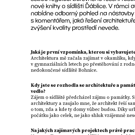
nové knihy o sídlišti Ďáblice. V rám
nabídne odborný pohled na nástavby a
s komentářem, jaká řešení architektuře
zvýšení kvality prostředí nevede.
Jaká je první vzpomínka, kterou si vybavujet
Architektura mě začala zajímat v okamžiku, kdy
v gymnaziálních letech po přestěhování z rod
nedokončené sídliště Bohnice.
Kdy jste se rozhodla se architektuře a památ
vedlo?
Zájem o sídliště předcházel zájmu o památky. 
architektury a zaujalo mne, že architekt řeší 
o tom, zda a kde ty domy vůbec budou. Díky ur
počátku jako celek, ne jako shluk vzájemně nes
Na jakých zajímavých projektech právě prac