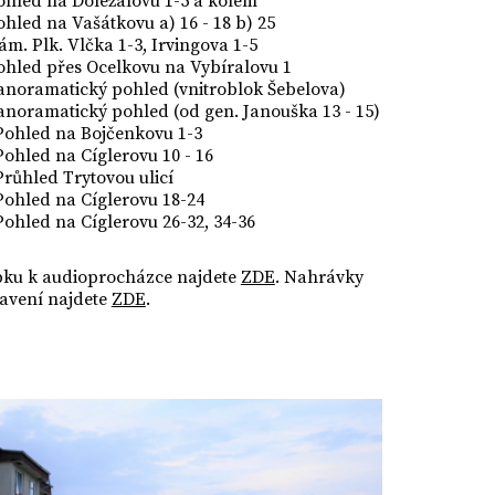
ohled na Doležalovu 1-5 a kolem
ohled na Vašátkovu a) 16 - 18 b) 25
ám. Plk. Vlčka 1-3, Irvingova 1-5
ohled přes Ocelkovu na Vybíralovu 1
Panoramatický pohled (vnitroblok Šebelova)
anoramatický pohled (od gen. Janouška 13 - 15)
 Pohled na Bojčenkovu 1-3
Pohled na Cíglerovu 10 - 16
Průhled Trytovou ulicí
Pohled na Cíglerovu 18-24
Pohled na Cíglerovu 26-32, 34-36
ku k audioprocházce najdete
ZDE
. Nahrávky
tavení najdete
ZDE
.