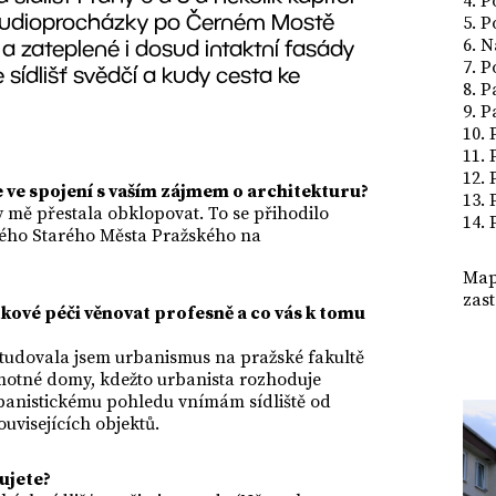
4. P
ci audioprocházky po Černém Mostě
5. P
 zateplené i dosud intaktní fasády
6. N
7. P
 sídlišť svědčí a kudy cesta ke
8. 
9. P
10.
11. 
12. 
e ve spojení s vaším zájmem o architekturu?
13. 
 mě přestala obklopovat. To se přihodilo
14. 
ného Starého Města Pražského na
Map
zas
kové péči věnovat profesně a co vás k tomu
Studovala jsem urbanismus na pražské fakultě
samotné domy, kdežto urbanista rozhoduje
banistickému pohledu vnímám sídliště od
ouvisejících objektů.
ujete?