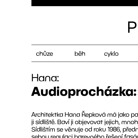
chůze
běh
cyklo
Hana:
Audioprocházka:
Architektka Hana Řepková má jako pamá
ji sídliště. Baví ji objevovat jejich, m
Sídlištím se věnuje od roku 1986, před
sebou regulaci barevného řešení fasád 