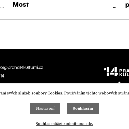
Most
p
...
...
fo@praha14kulturni.cz
14
vání svých služeb soubory Cookies. Používáním těchto webových stráne
Nastavení
Souhlasím
Souhlas můžete odmítnout zde.