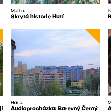
Martin:
R
Skrytá historie Hutí
R
...
...
Hana:
M
ji
Audioprocházka: Barevný Černý
A