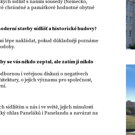
ských sídlišť s našimi sousedy (Německo,
ově chráněné a památkově hodnotné obytné
moderní stavby sídlišť a historické budovy?
s nimi lépe nakládat, pokud důkladněji poznáme
 podoby.
by se vás někdo zeptal, ale zatím ji nikdo
 odbornou i veřejnou diskuzi o negativech
rchitektury, o jejich významu pro společnost,
ní.
sídlištím u nás i ve světě, jejich minulosti
elký ohlas Paneláků i Panelandu a navázat na
.