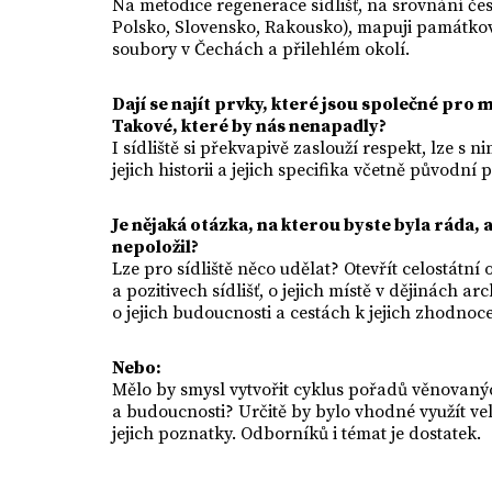
Na metodice regenerace sídlišť, na srovnání če
Polsko, Slovensko, Rakousko), mapuji památk
soubory v Čechách a přilehlém okolí.
Dají se najít prvky, které jsou společné pro 
Takové, které by nás nenapadly?
I sídliště si překvapivě zaslouží respekt, lze 
jejich historii a jejich specifika včetně původní
Je nějaká otázka, na kterou byste byla ráda, a
nepoložil?
Lze pro sídliště něco udělat? Otevřít celostátní
a pozitivech sídlišť, o jejich místě v dějinách a
o jejich budoucnosti a cestách k jejich zhodnoce
Nebo:
Mělo by smysl vytvořit cyklus pořadů věnovaných 
a budoucnosti? Určitě by bylo vhodné využít v
jejich poznatky. Odborníků i témat je dostatek