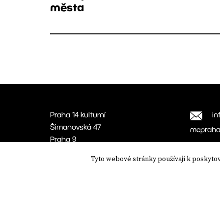
města
Praha 14 kulturní
in
Šimanovská 47
mcpraha
Praha 9
198 00
Tyto webové stránky používají k poskyto
Nastavení cookies