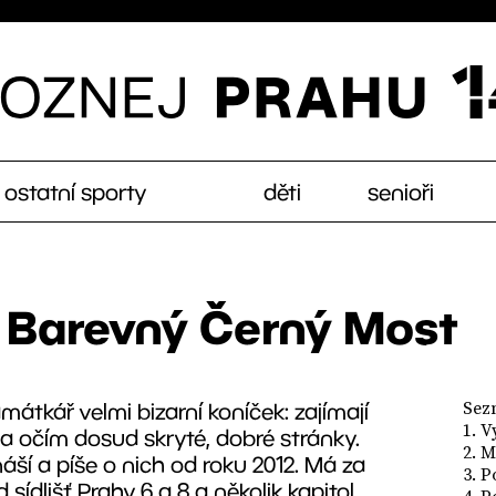
ostatní sporty
děti
senioři
 Barevný Černý Most
tkář velmi bizarní koníček: zajímají
Sez
1. 
noha očím dosud skryté, dobré stránky.
2. 
náší a píše o nich od roku 2012. Má za
3. P
sídlišť Prahy 6 a 8 a několik kapitol