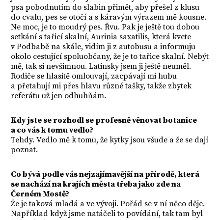
psa pobodnutím do slabin přimět, aby přešel z klusu
do cvalu, pes se otočí a s káravým výrazem mě kousne.
Ne moc, je to moudrý pes. Řvu. Pak je ještě tou dobou
setkání s tařicí skalní, Aurinia saxatilis, která kvete
v Podbabě na skále, vidím ji z autobusu a informuju
okolo cestující spoluobčany, že je to tařice skalní. Nebýt
mě, tak si nevšimnou. Latinsky jsem ji ještě neuměl.
Rodiče se hlasitě omlouvají, zacpávají mi hubu
a přetahují mi přes hlavu různé tašky, takže zbytek
referátu už jen odhuhňám.
Kdy jste se rozhodl se profesně věnovat botanice
a co vás k tomu vedlo?
Tehdy. Vedlo mě k tomu, že kytky jsou všude a že se dají
poznat.
Co bývá podle vás nejzajímavější na přírodě, která
se nachází na krajích města třeba jako zde na
Černém Mostě?
Že je taková mladá a ve vývoji. Pořád se v ní něco děje.
Například když jsme natáčeli to povídání, tak tam byl