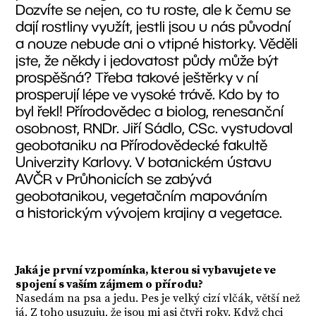
Dozvíte se nejen, co tu roste, ale k čemu se
dají rostliny využít, jestli jsou u nás původní
a nouze nebude ani o vtipné historky. Věděli
jste, že někdy i jedovatost půdy může být
prospěšná? Třeba takové ještěrky v ní
prosperují lépe ve vysoké trávě. Kdo by to
byl řekl! Přírodovědec a biolog, renesanční
osobnost, RNDr. Jiří Sádlo, CSc. vystudoval
geobotaniku na Přírodovědecké fakultě
Univerzity Karlovy. V botanickém ústavu
AVČR v Průhonicích se zabývá
geobotanikou, vegetačním mapováním
a historickým vývojem krajiny a vegetace.
Jaká je první vzpomínka, kterou si vybavujete ve
spojení s vaším zájmem o přírodu?
Nasedám na psa a jedu. Pes je velký cizí vlčák, větší než
já. Z toho usuzuju, že jsou mi asi čtyři roky. Když chci