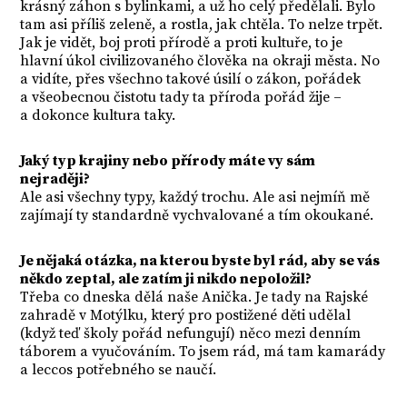
krásný záhon s bylinkami, a už ho celý předělali. Bylo
tam asi příliš zeleně, a rostla, jak chtěla. To nelze trpět.
Jak je vidět, boj proti přírodě a proti kultuře, to je
hlavní úkol civilizovaného člověka na okraji města. No
a vidíte, přes všechno takové úsilí o zákon, pořádek
a všeobecnou čistotu tady ta příroda pořád žije –
a dokonce kultura taky.
Jaký typ krajiny nebo přírody máte vy sám
nejraději?
Ale asi všechny typy, každý trochu. Ale asi nejmíň mě
zajímají ty standardně vychvalované a tím okoukané.
Je nějaká otázka, na kterou byste byl rád, aby se vás
někdo zeptal, ale zatím ji nikdo nepoložil?
Třeba co dneska dělá naše Anička. Je tady na Rajské
zahradě v Motýlku, který pro postižené děti udělal
(když teď školy pořád nefungují) něco mezi denním
táborem a vyučováním. To jsem rád, má tam kamarády
a leccos potřebného se naučí.