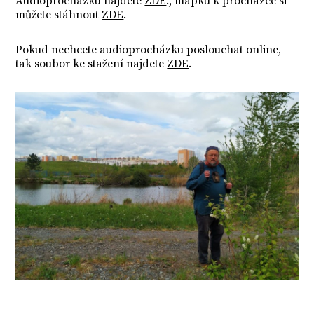
Audioprocházku najdete
ZDE
., mapku k procházce si
můžete stáhnout
ZDE
.
Pokud nechcete audioprocházku poslouchat online,
tak soubor ke stažení najdete
ZDE
.