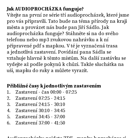
Jak AUDIOPROCHÁZKA funguje?
Vítejte na první ze série tří audioprocházek, které jsme
pro vás připravili. Tato bude na téma přírody na kraji
města a provázet nás bude pan Jiří Sádlo. Jak
audioprocházka funguje? Stáhněte si na do svého
telefonu nebo mp3 zvukovou nahrávku a k ní
připravené pdf s mapkou. V té je vyznačená trasa
a jednotlivá zastavení. Povídání pana Sádla se
vztahuje hlavně k těmto místům. Na další zastávku se
vydejte až podle pokynů k chůzi. Takže sluchátka na
uši, mapku do ruky a můžete vyrazit.
Přibližné časy k jednotlivým zastavením
1. Zastavení - čas 00:00 - 07:25
2. Zastavení 07:25 - 24:15
3. Zastavení 24:15 - 30:10
4. Zastavení 30:10 - 34:45
5. Zastavení 34:45 - 37:00
6. Zastavení 37:00 - 41:50